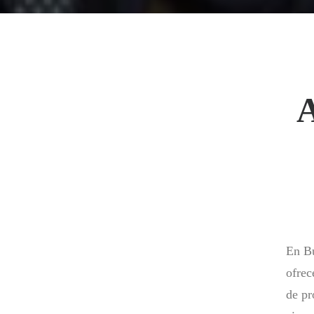
A
En Bu
ofrec
de pr