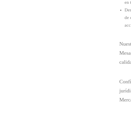
en 
Der
de 
acc
Nuest
Mesa,
calid
Confí
juríd
Merca