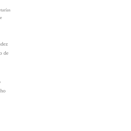
tarías
de
údez
o de
o
cho