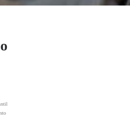
co
ntil
nto