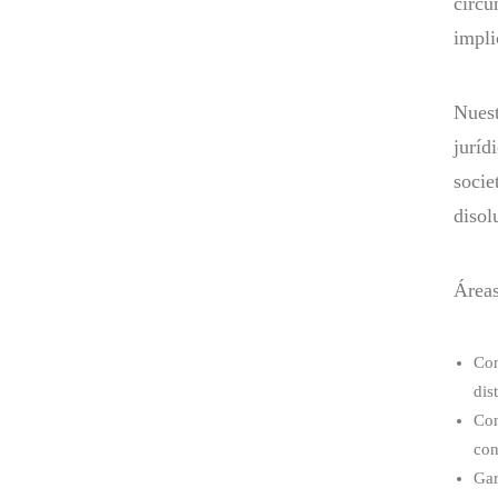
circu
impli
Nuest
juríd
socie
disol
Áreas
Con
dis
Con
con
Gar