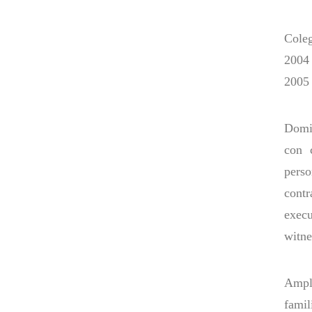
Coleg
2004 
2005 
Domin
con c
perso
cont
execu
witne
Ampl
famil