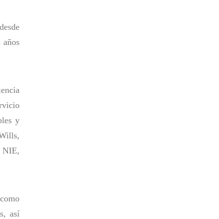
 desde
s años
iencia
rvicio
bles y
ills,
, NIE,
 como
s, así