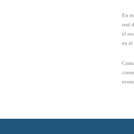
En mi
real 
el re
en el
Conta
conse
econo