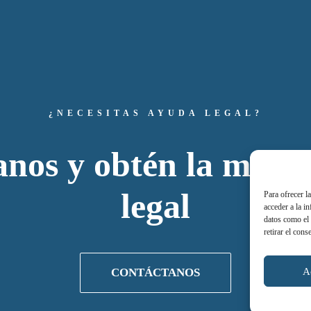
¿NECESITAS AYUDA LEGAL?
nos y obtén la mejor
legal
Para ofrecer l
acceder a la i
datos como el 
retirar el cons
A
CONTÁCTANOS