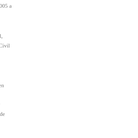
2005 a
l,
Civil
en
y
 de