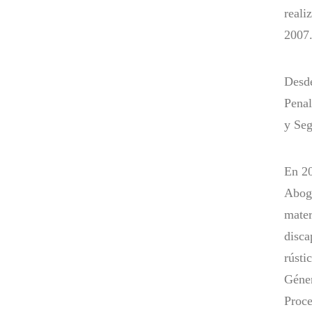
reali
2007
Desde
Penal
y Seg
En 20
Aboga
mater
disca
rústi
Géner
Proce