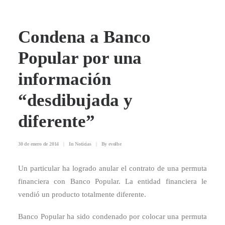
Condena a Banco
Popular por una
información
“desdibujada y
diferente”
30 de enero de 2014
|
In
Noticias
|
By
evolbe
Un particular ha logrado anular el contrato de una permuta
financiera con Banco Popular. La entidad financiera le
vendió un producto totalmente diferente.
Banco Popular ha sido condenado por colocar una permuta